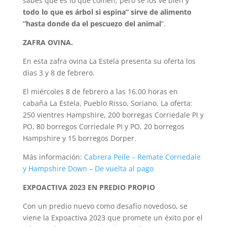
sabés qué es lo que comen, pero se los ve bien y
todo lo que es árbol si espina” sirve de alimento
“hasta donde da el pescuezo del animal
”.
ZAFRA OVINA.
En esta zafra ovina La Estela presenta su oferta los
días 3 y 8 de febrero.
El miércoles 8 de febrero a las 16.00 horas en
cabaña La Estela, Pueblo Risso, Soriano. La oferta:
250 vientres Hampshire, 200 borregas Corriedale PI y
PO, 80 borregos Corriedale PI y PO, 20 borregos
Hampshire y 15 borregos Dorper.
Más información:
Cabrera Peile – Remate Corriedale
y Hampshire Down – De vuelta al pago
EXPOACTIVA 2023 EN PREDIO PROPIO
Con un predio nuevo como desafío novedoso, se
viene la Expoactiva 2023 que promete un éxito por el