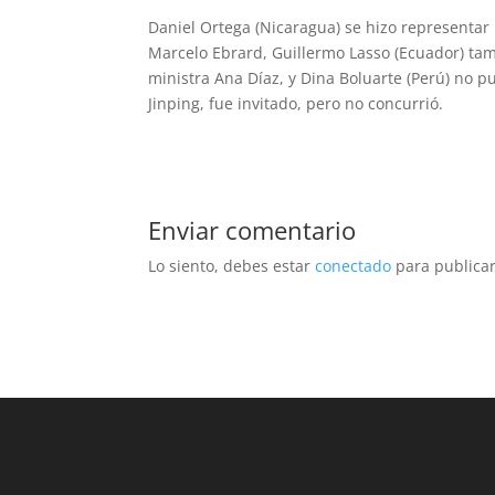
Daniel Ortega (Nicaragua) se hizo representar 
Marcelo Ebrard, Guillermo Lasso (Ecuador) tam
ministra Ana Díaz, y Dina Boluarte (Perú) no pu
Jinping, fue invitado, pero no concurrió.
Enviar comentario
Lo siento, debes estar
conectado
para publicar