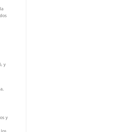
la
odos
, y
a,
os y
 los