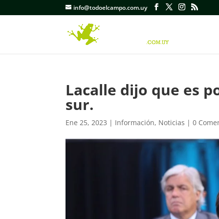
info@todoelcampo.com.uy
Lacalle dijo que es p
sur.
Ene 25, 2023
|
Información
,
Noticias
|
0 Comen