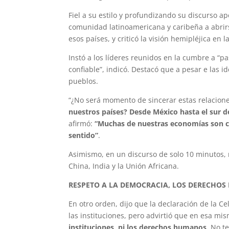
Fiel a su estilo y profundizando su discurso a
comunidad latinoamericana y caribeña a abri
esos países, y criticó la visión hemipléjica en 
Instó a los líderes reunidos en la cumbre a “pa
confiable”, indicó. Destacó que a pesar e las i
pueblos.
“¿No será momento de sincerar estas relacion
nuestros países? Desde México hasta el sur d
afirmó:
“Muchas de nuestras economías son c
sentido”
.
Asimismo, en un discurso de solo 10 minutos, r
China, India y la Unión Africana.
RESPETO A LA DEMOCRACIA, LOS DERECHOS
En otro orden, dijo que la declaración de la 
las instituciones, pero advirtió que en esa mi
instituciones, ni los derechos humanos
. No t