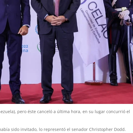
zuela), pero éste canceló a última hora, en su lugar concurrió el
había sido invitado, lo representó el senador Christopher Dodd.