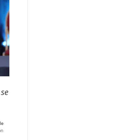
 se
de
on