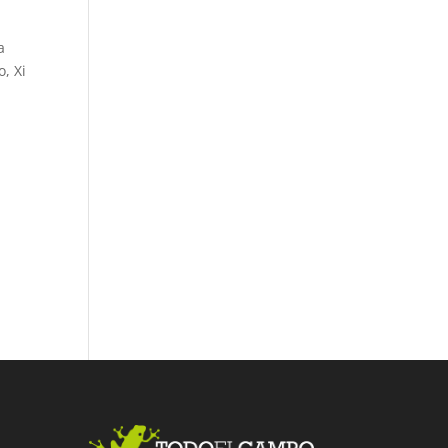
a
o, Xi
Fac
Twit
Link