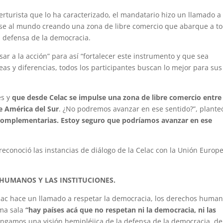
perturista que lo ha caracterizado, el mandatario hizo un llamado a 
rse al mundo creando una zona de libre comercio que abarque a t
la defensa de la democracia.
sar a la acción” para así “fortalecer este instrumento y que sea
deas y diferencias, todos los participantes buscan lo mejor para sus
es y
que desde Celac se impulse una zona de libre comercio entre
e América del Sur
. ¿No podremos avanzar en ese sentido?”, planteó
omplementarias. Estoy seguro que podríamos avanzar en ese
econoció las instancias de diálogo de la Celac con la Unión Europe
 HUMANOS Y LAS INSTITUCIONES.
Celac hace un llamado a respetar la democracia, los derechos human
sma sala
“hay países acá que no respetan ni la democracia, ni las
engamos una visión hemipléjica de la defensa de la democracia, de