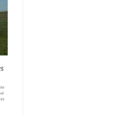
es
nte
nal
 es