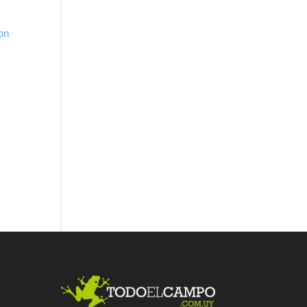
ron
Fac
Twit
Link
ebo
ter
edI