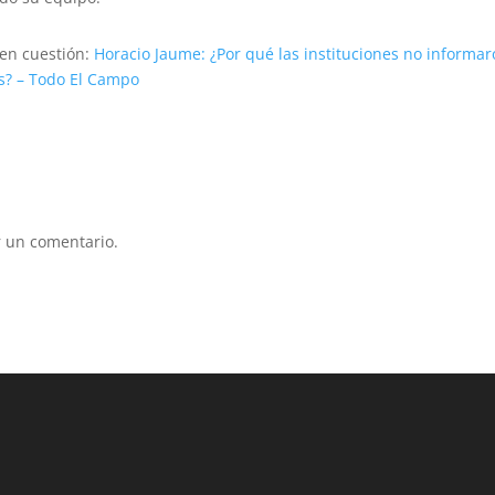
 en cuestión:
Horacio Jaume: ¿Por qué las instituciones no informa
as? – Todo El Campo
 un comentario.