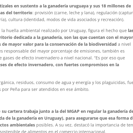
tizales en sustento a la ganadería uruguaya y sus 18 millones de
s del territorio
: provisión (carne, leche y lana), regulación (captu
ía), cultura (identidad, modos de vida asociados y recreación).
e la huella ambiental realizado por Uruguay, figura el hecho que
la
ritorio dedicada a la ganadería, son las que cuentan con el mayo
s de mayor valor para la conservación de la biodiversidad
a nivel
o es responsable del mayor porcentaje de emisiones, también es
 gases de efecto invernadero a nivel nacional. “Es por eso que
ases de efecto invernadero, con fuertes compromisos en la
rgánica, residuos, consumo de agua y energía y los plaguicidas, fu
s por Peña para ser atendidos en ese ámbito.
e
su cartera trabaja junto a la del MGAP en regular la ganadería d
da de la ganadería en Uruguay), para asegurarse que esa forma 
actos ambientales
posibles. A su vez, destacó la importancia de te
sostenible de alimentos en el comercio internacional.