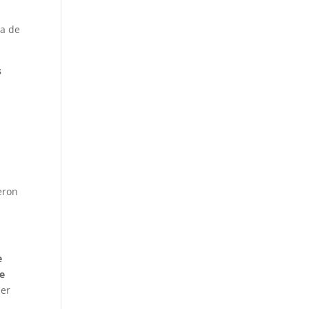
ra de
s
r
eron
e
de
ner