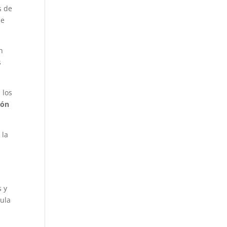
s de
de
n
s
 los
ión
 la
s y
cula