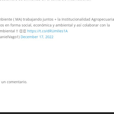
biente ( MA) trabajando juntos + la Institucionalidad Agropecuari
s en forma social, económica y ambiental y así colaborar con la
mbiental !! 👏👏
https://t.co/dRUmlIes1A
anielVago1)
December 17, 2022
 un comentario.