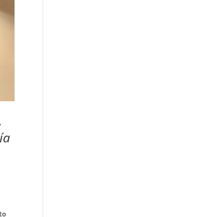
e
ía
to