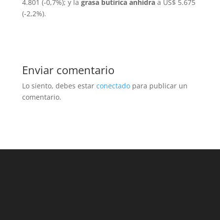
4.801 (-0,7%); y la
grasa butírica anhidra
a US$ 5.675
(-2,2%).
Enviar comentario
Lo siento, debes estar
conectado
para publicar un
comentario.