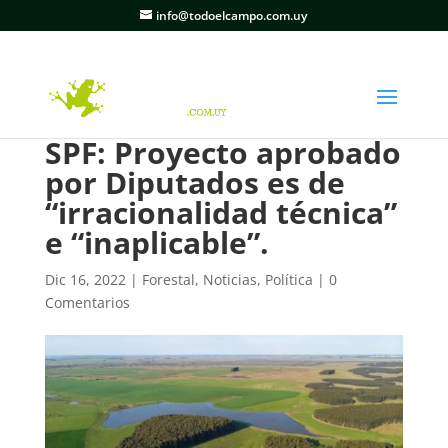
info@todoelcampo.com.uy
SPF: Proyecto aprobado
por Diputados es de
“irracionalidad técnica”
e “inaplicable”.
Dic 16, 2022
|
Forestal
,
Noticias
,
Política
|
0
Comentarios