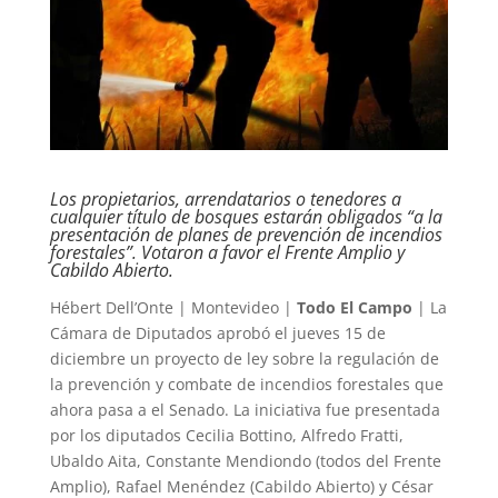
Los propietarios, arrendatarios o tenedores a
cualquier título de bosques estarán obligados “a la
presentación de planes de prevención de incendios
forestales”. Votaron a favor el Frente Amplio y
Cabildo Abierto.
Hébert Dell’Onte | Montevideo |
Todo El Campo
| La
Cámara de Diputados aprobó el jueves 15 de
diciembre un proyecto de ley sobre la regulación de
la prevención y combate de incendios forestales que
ahora pasa a el Senado. La iniciativa fue presentada
por los diputados Cecilia Bottino, Alfredo Fratti,
Ubaldo Aita, Constante Mendiondo (todos del Frente
Amplio), Rafael Menéndez (Cabildo Abierto) y César