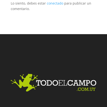
Lo siento, debes estar
conectado
para publicar un
comentario.
Facebook
Twitter
LinkedIn