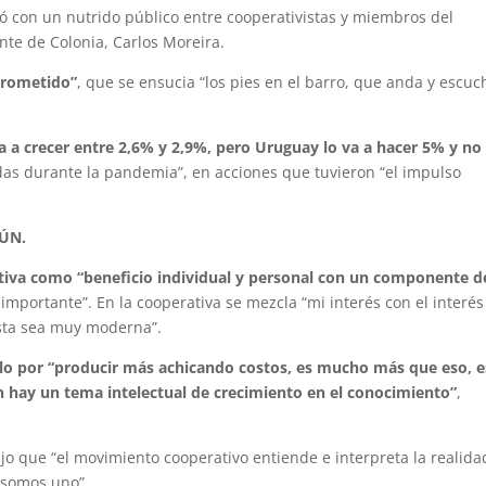
tó con un nutrido público entre cooperativistas y miembros del
te de Colonia, Carlos Moreira.
prometido”
, que se ensucia “los pies en el barro, que anda y escuc
 a crecer entre 2,6% y 2,9%, pero Uruguay lo va a hacer 5% y no
das durante la pandemia”, en acciones que tuvieron “el impulso
ÚN.
tiva como “beneficio individual y personal con un componente d
y importante”. En la cooperativa se mezcla “mi interés con el interés
ista sea muy moderna”.
lo por “producir más achicando costos, es mucho más que eso, e
én hay un tema intelectual de crecimiento en el conocimiento”
,
jo que “el movimiento cooperativo entiende e interpreta la realida
 somos uno”.