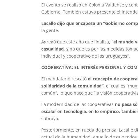
El evento se realizó en Colonia Valdense y con
Gobierno. También estuvo presente el intenden
Lacalle dijo que encabeza un “Gobierno com
la gente.
Agregó que este año que finaliza,
“el mundo va
casualidad
, sino que es por las medidas toma
individual y cooperativo de los uruguayos”.
COOPERATIVA: EL INTERÉS PERSONAL Y COM
El mandatario rescató
el concepto de coopera
solidaridad de la comunidad”
, el cual es “mu
común”, lo que hace que “la visión cooperativ
La modernidad de las cooperativas
no pasa só
escalar en tecnología, en lo empírico, tambi
subrayo.
Posteriormente, en rueda de prensa, Lacalle di
actual de la humanidad, aquello de que todos