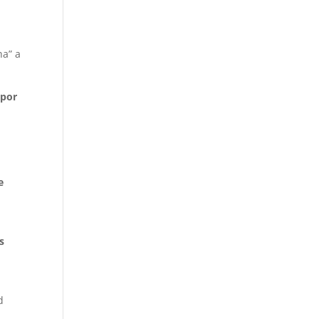
ha” a
 por
e
s
d