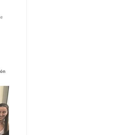
ue
ión