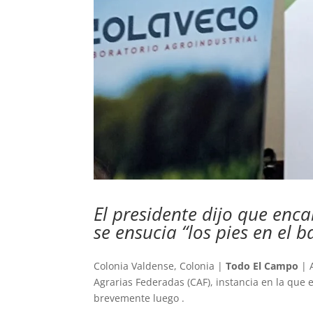
El presidente dijo que en
se ensucia “los pies en el 
Colonia Valdense, Colonia |
Todo El Campo
| A
Agrarias Federadas (CAF), instancia en la que 
brevemente luego .