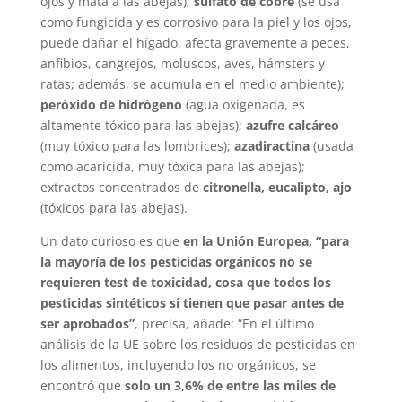
ojos y mata a las abejas);
sulfato de cobre
(se usa
como fungicida y es corrosivo para la piel y los ojos,
puede dañar el hígado, afecta gravemente a peces,
anfibios, cangrejos, moluscos, aves, hámsters y
ratas; además, se acumula en el medio ambiente);
peróxido de hidrógeno
(agua oxigenada, es
altamente tóxico para las abejas);
azufre calcáreo
(muy tóxico para las lombrices);
azadiractina
(usada
como acaricida, muy tóxica para las abejas);
extractos concentrados de
citronella, eucalipto, ajo
(tóxicos para las abejas).
Un dato curioso es que
en la Unión Europea, “para
la mayoría de los pesticidas orgánicos no se
requieren test de toxicidad, cosa que todos los
pesticidas sintéticos sí tienen que pasar antes de
ser aprobados”
, precisa, añade: “En el último
análisis de la UE sobre los residuos de pesticidas en
los alimentos, incluyendo los no orgánicos, se
encontró que
solo un 3,6% de entre las miles de