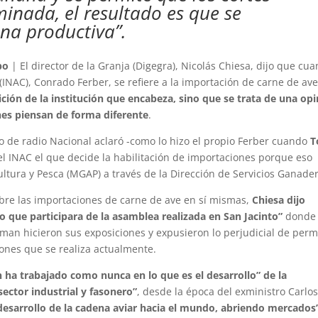
minada, el resultado es que se
na productiva”.
po
| El director de la Granja (Digegra), Nicolás Chiesa, dijo que cu
 (INAC), Conrado Ferber, se refiere a la importación de carne de av
ción de la institución que encabeza, sino que se trata de una op
nes piensan de forma diferente
.
 de radio Nacional aclaró -como lo hizo el propio Ferber cuando
T
l INAC el que decide la habilitación de importaciones porque eso
ltura y Pesca (MGAP) a través de la Dirección de Servicios Ganade
bre las importaciones de carne de ave en sí mismas,
Chiesa dijo
o que participara de la asamblea realizada en San Jacinto”
donde 
rman hicieron sus exposiciones y expusieron lo perjudicial de permi
iones que se realiza actualmente.
ha trabajado como nunca en lo que es el desarrollo” de la
sector industrial y fasonero”
, desde la época del exministro Carlo
desarrollo de la cadena aviar hacia el mundo, abriendo mercados