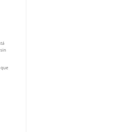
stá
 sin
n que