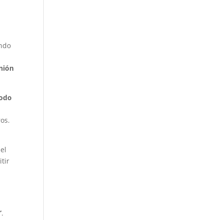
ando
e
inión
odo
ros.
el
tir
s
”
.