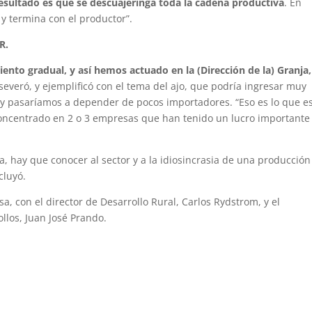
resultado es que se descuajeringa toda la cadena productiva
. En
 y termina con el productor”.
R.
nto gradual, y así hemos actuado en la (Dirección de la) Granja,
aseveró, y ejemplificó con el tema del ajo, que podría ingresar muy
y pasaríamos a depender de pocos importadores. “Eso es lo que e
concentrado en 2 o 3 empresas que han tenido un lucro importante
, hay que conocer al sector y a la idiosincrasia de una producció
cluyó.
esa, con el director de Desarrollo Rural, Carlos Rydstrom, y el
llos, Juan José Prando.