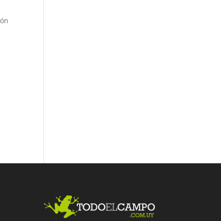
ión
Fac
Twit
Link
ebo
ter
edI
ok
n