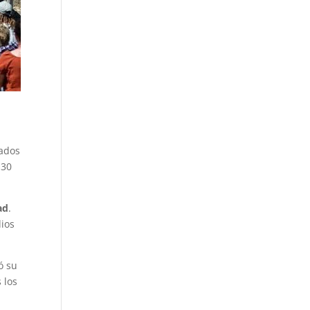
rados
 30
ad
.
dios
ó su
 los