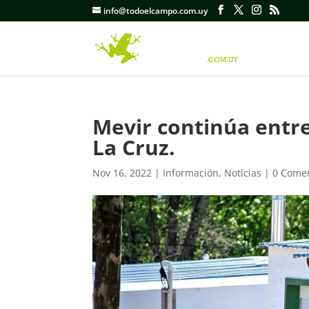
info@todoelcampo.com.uy
Mevir continúa entr
La Cruz.
Nov 16, 2022
|
Información
,
Noticias
|
0 Comen