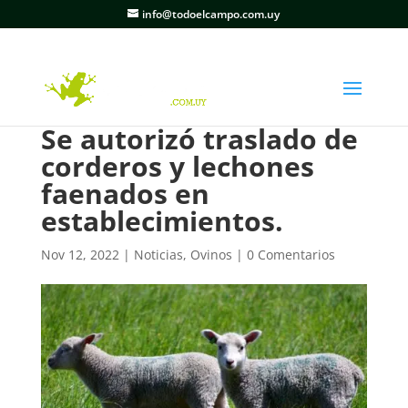
info@todoelcampo.com.uy
Se autorizó traslado de
corderos y lechones
faenados en
establecimientos.
Nov 12, 2022
|
Noticias
,
Ovinos
|
0 Comentarios