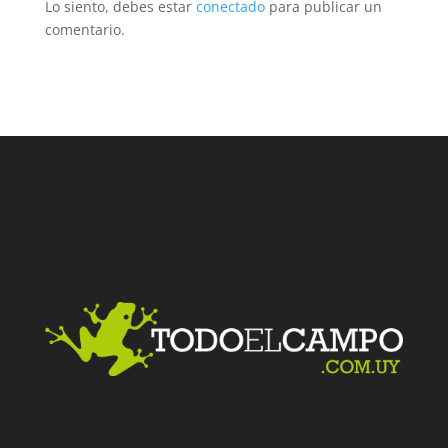
Lo siento, debes estar
conectado
para publicar un
comentario.
Facebook
Twitter
LinkedIn