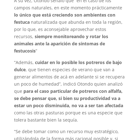
A su vez, Otondo señaló que “en el caso de los
campos naturales, en este momento prácticamente
lo único que está creciendo son ambientes con
festuca
naturalizada que abunda en toda la región,
por lo que, es aconsejable aprovechar estos
recursos,
siempre monitoreando y rotar los
animales ante la aparición de síntomas de
festucosis
”
“Además,
cuidar en lo posible los potreros de bajo
dulce
, que tienen especies de verano que van a
generar alimentos de acá en adelante si se recupera
un poco de humedad”, indicó Otondo quien analizó
que
para el caso particular de potreros con alfalfa,
se debe pensar que, si bien su productividad va a
estar un poco disminuida, no va a ser tan afectada
como las otras pasturas porque es una especie que
tolera bastante bien la sequía.
“Se debe tomar como un recurso muy estratégico,
utilizándola de la forma más racional posible y, si