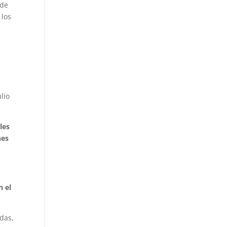
 de
 los
lio
les
nes
n el
adas,