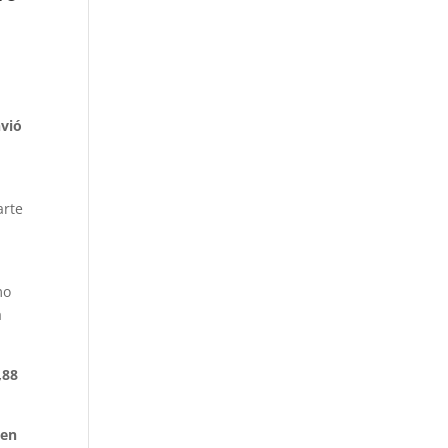
nvió
arte
mo
a
,88
 en