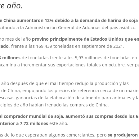
te año.
de China aumentaron 12% debido a la demanda de harina de soja
 citando a la Administración General de Aduanas del país asiático.
eno mes del año
provino principalmente de Estados Unidos que e
sado
, frente a las 169.439 toneladas en septiembre de 2021.
8 millones
de toneladas frente a los 5,93 millones de toneladas en
camina a incrementar sus exportaciones totales en octubre, ver p
e año después de que el mal tiempo redujo la producción y las
or de China, empujando los precios de referencia cerca de un máxi
 escasas ganancias de la elaboración de alimento para animales y l
cipios de año habían frenado las compras de China.
ipal comprador mundial de soja, aumentó sus compras desde los 6
nterior a 7,72 millones
este año.
as de lo que esperaban algunos comerciantes, pero
se produjeron