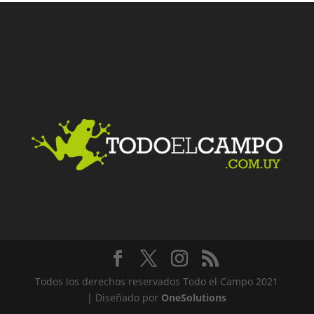
Facebook
Twitter
LinkedIn
Me gusta
Todos los derechos reservados Todo el Campo 2021
| Diseñado por
OneSolutions