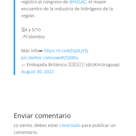
registro al congreso de
@H2LAC
, el mayor
encuentro de la industria de hidrógeno de la
región.
🗓️4 y 5/10
📍Colombia
Más info➡️
https://t.co/kZGj0LJYSj
pic.twitter.com/uwv82Q08lu
— Embajada Británica 🇬🇧🇺🇾 (@UKinUruguay)
August 30, 2022
Enviar comentario
Lo siento, debes estar
conectado
para publicar un
comentario.