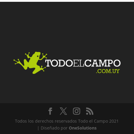
Facebook
Twitter
LinkedIn
Me gusta
Todos los derechos reservados Todo el Campo 2021
| Diseñado por
OneSolutions