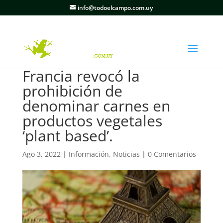
info@todoelcampo.com.uy
Francia revocó la
prohibición de
denominar carnes en
productos vegetales
‘plant based’.
Ago 3, 2022
|
Información
,
Noticias
|
0 Comentarios