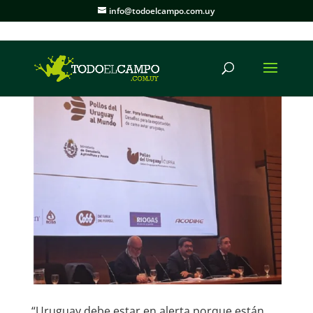
info@todoelcampo.com.uy
“Uruguay debe estar en alerta porque están