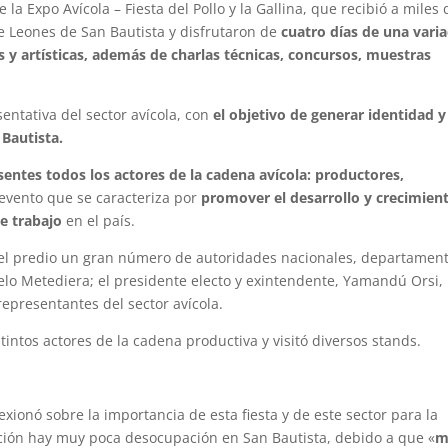
a Expo Avícola – Fiesta del Pollo y la Gallina, que recibió a miles 
de Leones de San Bautista y disfrutaron de
cuatro días de una vari
es y artísticas, además de charlas técnicas, concursos, muestras
entativa del sector avícola, con
el objetivo de generar identidad y
 Bautista.
sentes todos los actores de la cadena avícola: productores,
 evento que se caracteriza por
promover el desarrollo y crecimien
e trabajo
en el país.
n el predio un gran número de autoridades nacionales, departamen
rcelo Metediera; el presidente electo y exintendente, Yamandú Orsi,
representantes del sector avícola.
stintos actores de la cadena productiva y visitó diversos stands.
lexionó sobre la importancia de esta fiesta y de este sector para la
cción hay muy poca desocupación en San Bautista, debido a que «
m