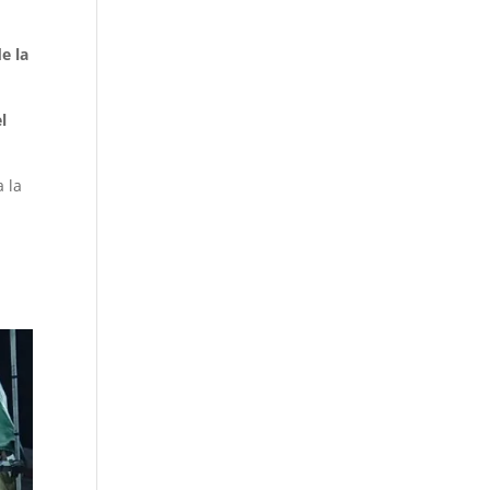
e la
l
a la