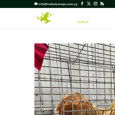
info@todoelcampo.com.uy