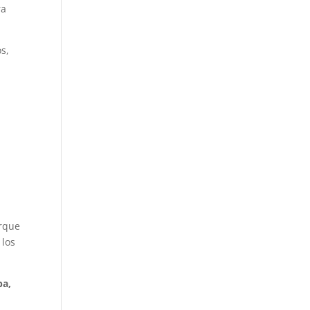
ra
os,
orque
 los
ba,