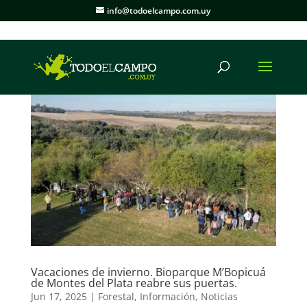
info@todoelcampo.com.uy
Vacaciones de invierno. Bioparque M’Bopicuá
de Montes del Plata reabre sus puertas.
Jun 17, 2025
|
Forestal
,
Información
,
Noticias