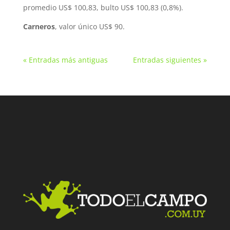
promedio US$ 100,83, bulto US$ 100,83 (0,8%).
Carneros
, valor único US$ 90.
« Entradas más antiguas
Entradas siguientes »