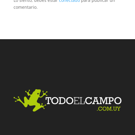
Lo siento, debes estar
conectado
para publicar un
comentario.
Facebook
Twitter
LinkedIn