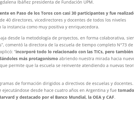
 Magdalena Ibáñez presidenta de Fundación UPM.
te en Paso de los Toros con casi 30 participantes y fue realizad
de 40 directores, vicedirectores y docentes de todos los niveles
 la instancia como muy positiva y enriquecedora.
baja desde la metodología de proyectos, en forma colaborativa, si
s”, comentó la directora de la escuela de tiempo completo N°73 de
xplicó: “
incorporé todo lo relacionado con las TICs, pero también
s dándoles más protagonismo
abriendo nuestra mirada hacia nuev
que permite que la escuela se reinvente atendiendo a nuevas teor
amas de formación dirigidos a directivos de escuelas y docentes.
e ejecutándose desde hace cuatro años en Argentina y fue
tomad
Harvard y destacado por el Banco Mundial, la OEA y CAF
.