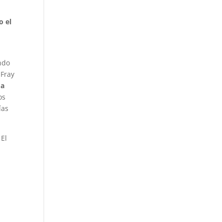
o el
endo
 Fray
 a
os
ías
 El
o