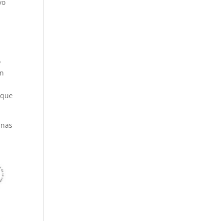
vo
o
on
 que
anas