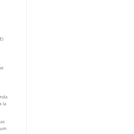
E)
ue
.
anda
a la
nas
6 um