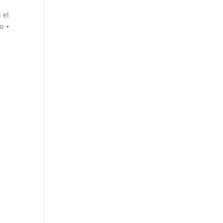
 el
o +