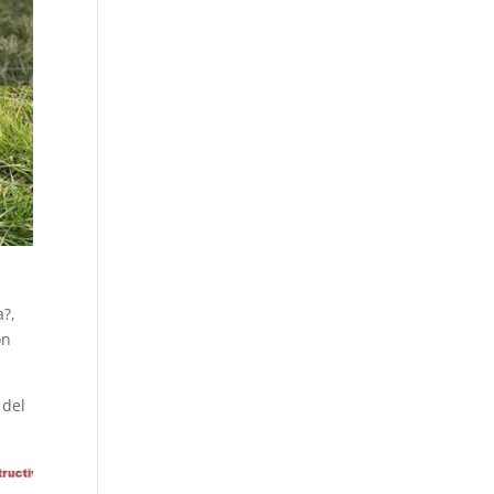
a?,
ón
 del