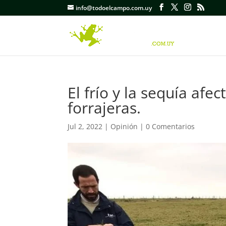
info@todoelcampo.com.uy
El frío y la sequía afe
forrajeras.
Jul 2, 2022
|
Opinión
|
0 Comentarios