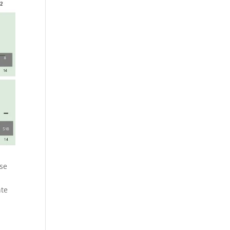
ese
nte