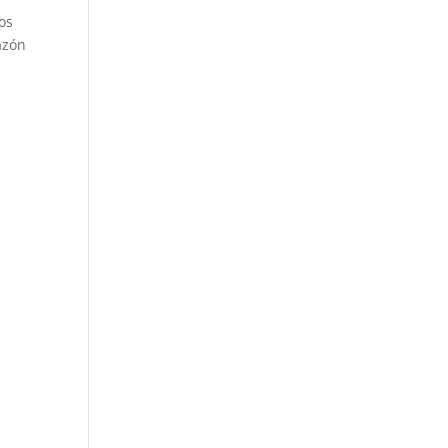
os
azón