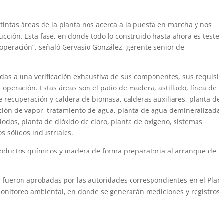
tintas áreas de la planta nos acerca a la puesta en marcha y nos
ucción. Esta fase, en donde todo lo construido hasta ahora es test
 operación”, señaló Gervasio González, gerente senior de
das a una verificación exhaustiva de sus componentes, sus requisi
 operación. Estas áreas son el patio de madera, astillado, línea de
e recuperación y caldera de biomasa, calderas auxiliares, planta d
ución de vapor, tratamiento de agua, planta de agua demineralizad
lodos, planta de dióxido de cloro, planta de oxígeno, sistemas
os sólidos industriales.
roductos químicos y madera de forma preparatoria al arranque de 
o fueron aprobadas por las autoridades correspondientes en el Pla
monitoreo ambiental, en donde se generarán mediciones y registro