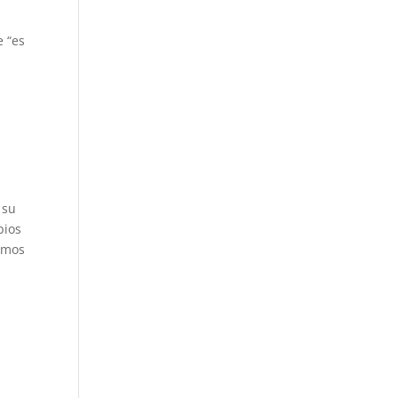
e “es
n
 su
bios
nemos