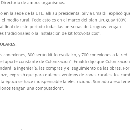
el Directorio de ambos organismos.
 en la sede de la UTE, allí su presidenta, Silvia Emaldi, explicó qu
 el medio rural. Todo esto es en el marco del plan Uruguay 100%
al final de este período todas las personas de Uruguay tengan
s tradicionales o la instalación de kit fotovoltaicos”.
ÓLARES.
s conexiones, 300 serán kit fotovoltaico, y 700 conexiones a la red
n el aporte constante de Colonización”. Emaldi dijo que Colonizació
ndará la ingeniería, las compras y el seguimiento de las obras. Por
ardozo, expresó que para quienes venimos de zonas rurales, los cam
esta época se hace indispensable la electricidad. Sumado a eso te
colonos tengan una computadora”.