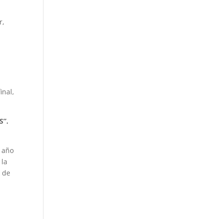
r,
inal,
S”.
l año
 la
k de