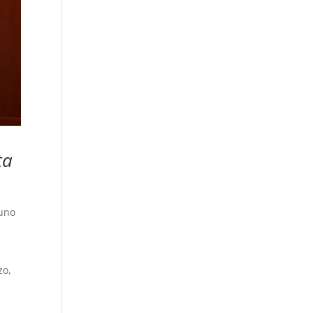
ta
 uno
zo,
l