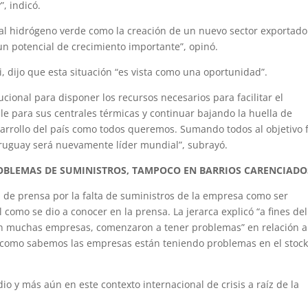
, indicó.
r al hidrógeno verde como la creación de un nuevo sector exportado
 un potencial de crecimiento importante”, opinó.
i, dijo que esta situación “es vista como una oportunidad”.
ucional para disponer los recursos necesarios para facilitar el
le para sus centrales térmicas y continuar bajando la huella de
sarrollo del país como todos queremos. Sumando todos al objetivo f
ruguay será nuevamente líder mundial”, subrayó.
ROBLEMAS DE SUMINISTROS, TAMPOCO EN BARRIOS CARENCIADO
 de prensa por la falta de suministros de la empresa como ser
 como se dio a conocer en la prensa. La jerarca explicó “a fines de
en muchas empresas, comenzaron a tener problemas” en relación a
 como sabemos las empresas están teniendo problemas en el stoc
o y más aún en este contexto internacional de crisis a raíz de la