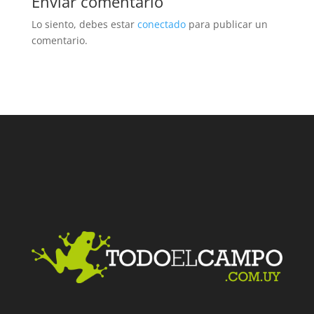
Enviar comentario
Lo siento, debes estar
conectado
para publicar un
comentario.
Facebook
Twitter