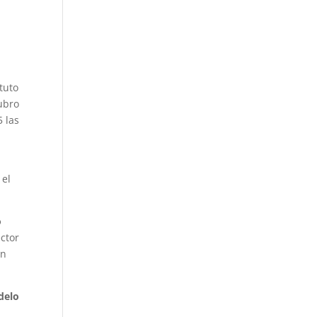
tuto
rubro
5 las
 el
o
ector
ón
delo