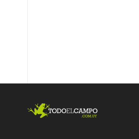
Fac
Twit
Link
ebo
ter
edI
ok
n
Me
gust