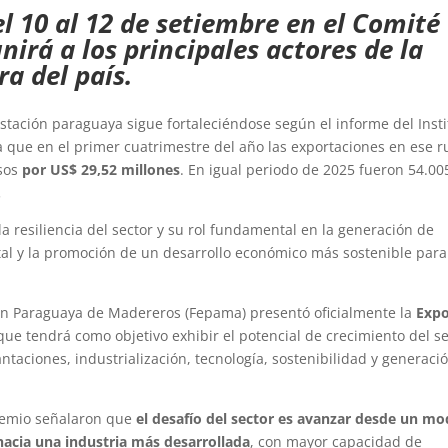
el 10 al 12 de setiembre en el Comité
irá a los principales actores de la
a del país.
stación paraguaya sigue fortaleciéndose según el informe del Insti
ca que en el primer cuatrimestre del año las exportaciones en ese 
esos
por US$ 29,52 millones
. En igual periodo de 2025 fueron 54.00
.
la resiliencia del sector y su rol fundamental en la generación de
estal y la promoción de un desarrollo económico más sostenible para
ión Paraguaya de Madereros (Fepama) presentó oficialmente la
Exp
que tendrá como objetivo exhibir el potencial de crecimiento del s
taciones, industrialización, tecnología, sostenibilidad y generaci
gremio señalaron que
el desafío del sector es avanzar desde un mo
hacia una industria más desarrollada
, con mayor capacidad de