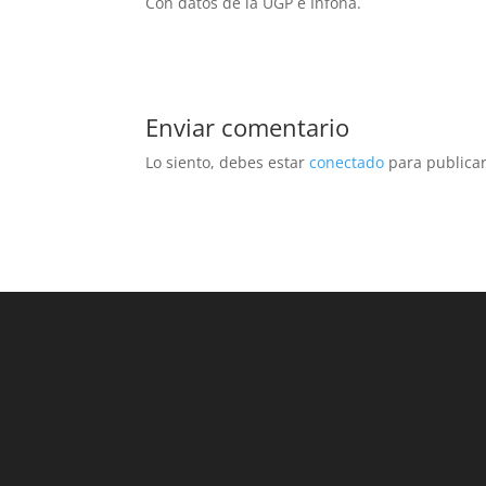
Con datos de la UGP e Infona.
Enviar comentario
Lo siento, debes estar
conectado
para publicar