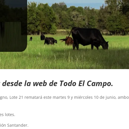
r desde la web de Todo El Campo.
gno, Lote 21 rematará este martes 9 y miércoles 10 de junio, ambo
s lotes.
ción Santander.