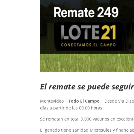
El remate se puede segui
Montevideo |
Todo El Campo
| Desde Via Dise
días a partir de las 09.00 horas.
Se rematan en total 9.000 vacunos en excelente
El ganado tiene sanidad Microsules y financia