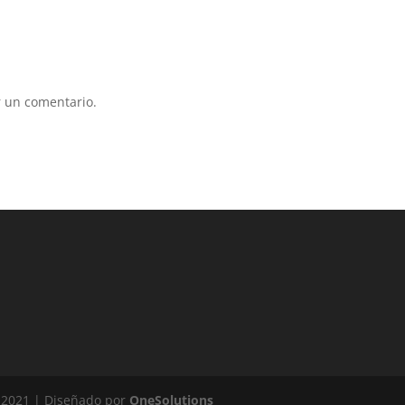
 un comentario.
 2021 | Diseñado por
OneSolutions