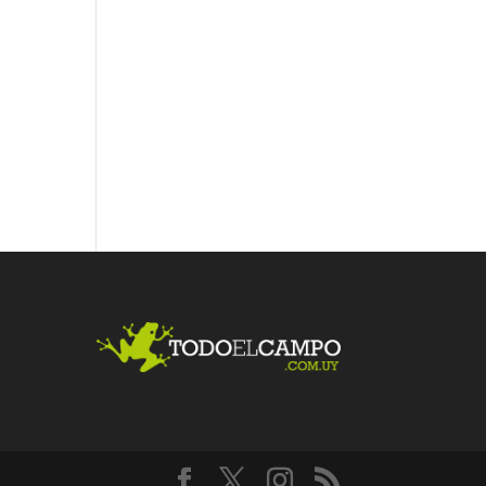
Fac
Twit
Link
ebo
ter
edI
ok
n
Me
gust
a