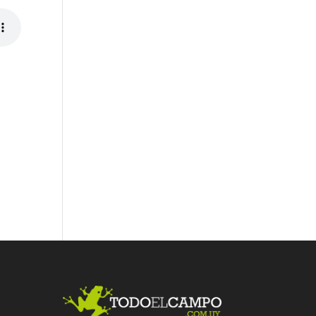
Fac
Twit
Link
ebo
ter
edI