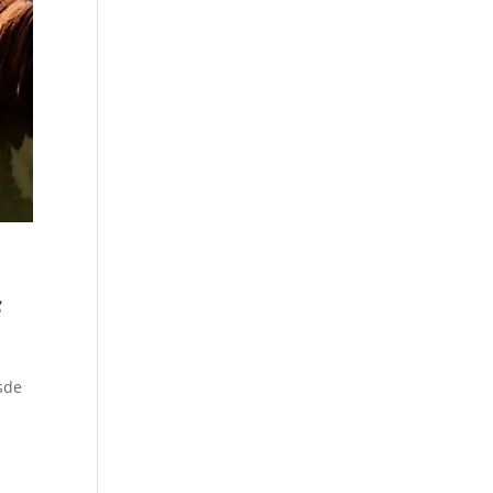
s
sde