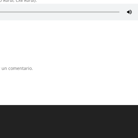
io Rural, CX4 Rural)
.
 un comentario.