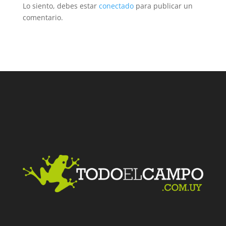
Lo siento, debes estar
conectado
para publicar un
comentario.
Facebook
Twitter
LinkedIn