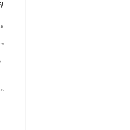
l
15
 en
y
os