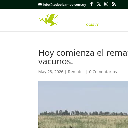
info@todoelcampo.com.uy
Hoy comienza el remat
vacunos.
May 28, 2026
|
Remates
|
0 Comentarios