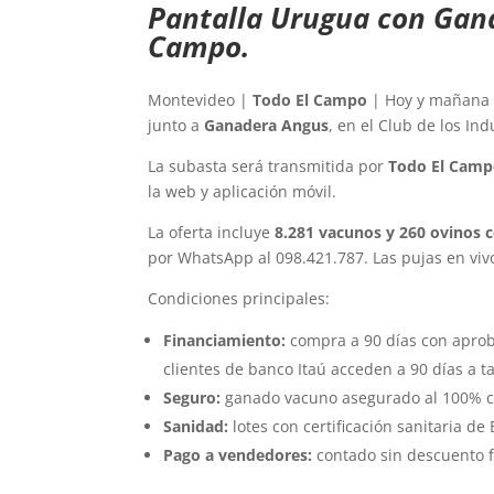
Pantalla Urugua con Gana
Campo.
Montevideo |
Todo El Campo
| Hoy y mañana 
junto a
Ganadera Angus
, en el Club de los In
La subasta será transmitida por
Todo El Cam
la web y aplicación móvil.
La oferta incluye
8.281 vacunos y 260 ovinos c
por WhatsApp al 098.421.787. Las pujas en vivo
Condiciones principales:
Financiamiento:
compra a 90 días con aprob
clientes de banco Itaú acceden a 90 días a ta
Seguro:
ganado vacuno asegurado al 100% co
Sanidad:
lotes con certificación sanitaria de
Pago a vendedores:
contado sin descuento 