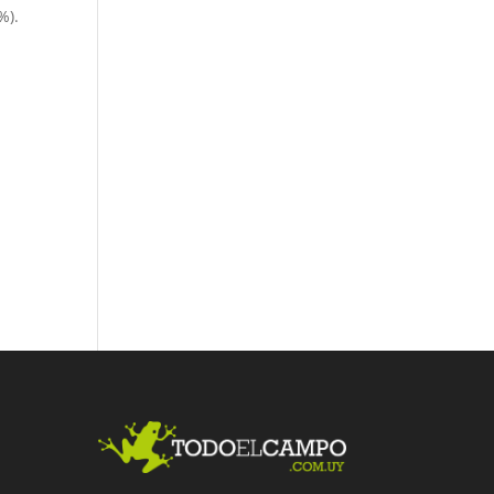
%).
Fac
Twit
Link
ebo
ter
edI
ok
n