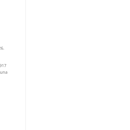
l
26.
.917
 una