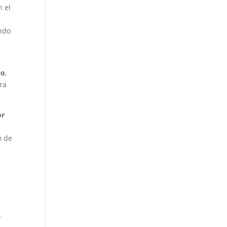
n el
l
ando
ño
,
ra
or
o de
y