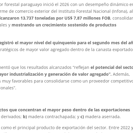
tor forestal paraguayo inició el 2026 con un desempeño dinámico e
me de comercio exterior del Instituto Forestal Nacional (Infona), a
alcanzaron 13.737 toneladas por US$ 7,87 millones FOB
, consolid
ales y
mostrando un crecimiento sostenido de productos
gistró el mayor nivel del quinquenio para el segundo mes del a
ratégicos de mayor valor agregado dentro de la canasta exportado
mentó que los resultados alcanzados “reflejan
el potencial del sect
yor industrialización y generación de valor agregado”.
Además,
s muy favorables para consolidarse como un proveedor competitiv
ionales”.
uctos que concentran el mayor peso dentro de las exportaciones
 derivados;
b)
madera contrachapada; y
c)
madera aserrada.
como el principal producto de exportación del sector. Entre 2022 