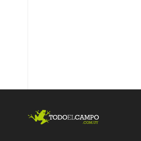
Fac
Twit
Link
ebo
ter
edI
ok
n
Me