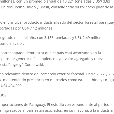
millones, con un promedio anual de 10.221 toneladas y US$ 3,83
 Unidos, Reino Unido y Brasil, consolidando su rol como pilar de la
 el principal producto industrializado del sector forestal paragua
portadas por US$ 7,12 millones.
segundo mes del año, con 3.156 toneladas y US$ 2,49 millones, el
como en valor.
contrachapada demuestra que el país está avanzando en la
ue permite generar más empleo, mayor valor agregado y nuevas
estal”, agregó Goralewski.
do relevante dentro del comercio exterior forestal. Entre 2022 y 20
s, manteniendo presencia en mercados como Israel, China y Urugu
 US$ 494.000.
ADOS
importaciones de Paraguay. El estudio correspondiente al período
 ingresados al país están asociados, en su mayoría, a la industria