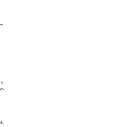
yo.
26
ay.
 del