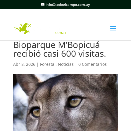
info@todoelcampo.com.uy
Bioparque M’Bopicuá
recibió casi 600 visitas.
Abr 8, 2026
|
Forestal
,
Noticias
|
0 Comentarios