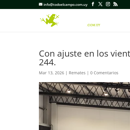
info@todoelcampo.com.uy
Con ajuste en los vien
244.
Mar 13, 2026
|
Remates
|
0 Comentarios