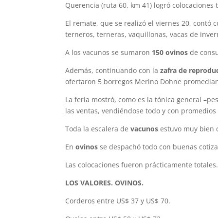
Querencia (ruta 60, km 41) logró colocaciones 
El remate, que se realizó el viernes 20, contó 
terneros, terneras, vaquillonas, vacas de inve
A los vacunos se sumaron
150 ovinos
de consu
Además, continuando con la
zafra de reprodu
ofertaron 5 borregos Merino Dohne promedian
La feria mostró, como es la tónica general –pe
las ventas, vendiéndose todo y con promedios
Toda la escalera de
vacunos
estuvo muy bien c
En
ovinos
se despachó todo con buenas cotiza
Las colocaciones fueron prácticamente totales
LOS VALORES. OVINOS.
Corderos entre US$ 37 y US$ 70.