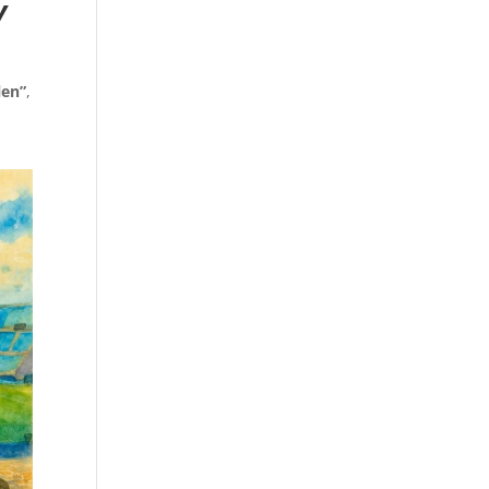
y
len”
,