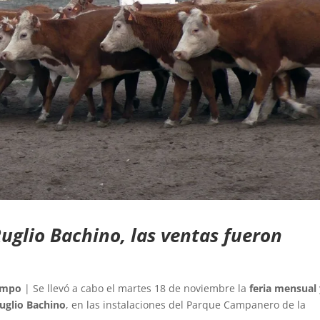
uglio Bachino, las ventas fueron
ampo
| Se llevó a cabo el martes 18 de noviembre la
feria mensual
Ruglio Bachino
, en las instalaciones del Parque Campanero de la