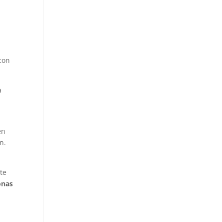
con
a
en
n.
te
onas