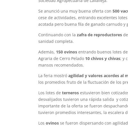
Sociedad Agropecuaria de Lavalleja.
Se anunció una muy buena oferta con
500 va
cese de actividades, entrando excelentes lotes
acotada pero buena fila de ganado carnudo y 
Continuando con la
zafra de reproductores
de
sanidad completa.
Además,
150 ovinos
entrando buenos lotes de 
Agraria de Cerro Pelado
10 chivos y chivas
; y
mansos recomendados.
La feria mostró
agilidad y valores acordes a
los promedios fruto de la fluctuación de los p
Los lotes de
terneros
estuvieron bien cotizados
desvalijados tuvieron una rápida salida y coti
importante de la oferta se fueron despachando 
tuvieron promedios interesantes, la escalera 
Los
ovinos
se fueron dispersando con agilida