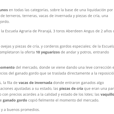
cunos
en todas las categorías, sobre la base de una liquidación por
 de terneros, terneras, vacas de invernada y piezas de cría, una
gordo.
 la Escuela Agraria de Pirarajá, 3 toros Aberdeen Angus de 2 años 
ovejas y piezas de cría, y corderos gordos especiales; de la Escuel
 completaron la oferta
10 yeguarizos
de andar y potros, entrando
l momento
del mercado, donde se viene dando una leve corrección 
recios del ganado gordo que se traslada directamente a la reposició
, la fila de
vacas de invernada
donde entraron ganados algo
zaciones ajustadas a su estado, las
piezas de cría
que eran una par
con precios acordes a la calidad y estado de los lotes; las
vaquill
de
ganado gordo
copió fielmente el momento del mercado.
d y a buenos promedios.