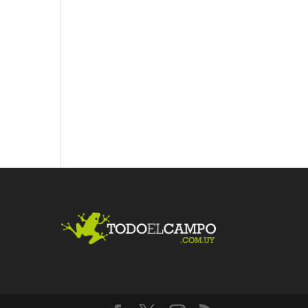
Fac
Twit
Link
ebo
ter
edI
ok
n
Me
gust
a