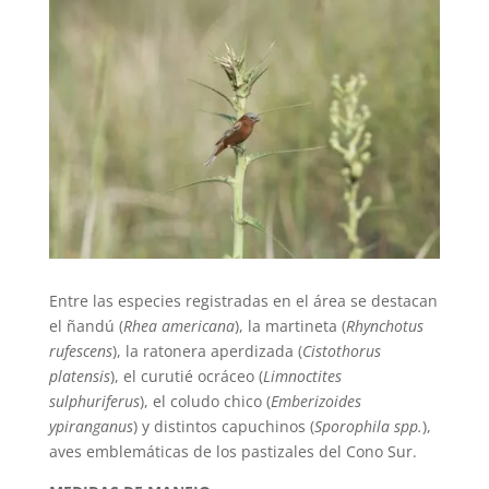
Entre las especies registradas en el área se destacan
el ñandú (
Rhea americana
), la martineta (
Rhynchotus
rufescens
), la ratonera aperdizada (
Cistothorus
platensis
), el curutié ocráceo (
Limnoctites
sulphuriferus
), el coludo chico (
Emberizoides
ypiranganus
) y distintos capuchinos (
Sporophila spp.
),
aves emblemáticas de los pastizales del Cono Sur.