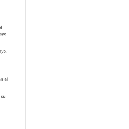
el
uayo
ayo,
n al
 su