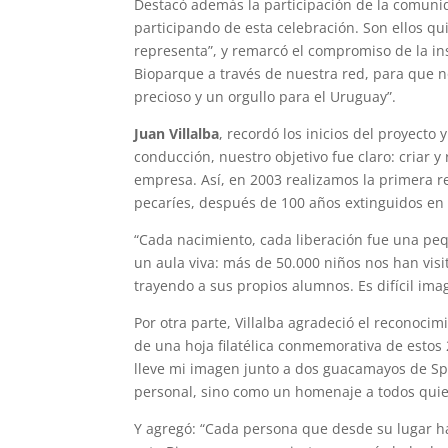
Destacó además la participación de la comunid
participando de esta celebración. Son ellos q
representa”, y remarcó el compromiso de la in
Bioparque a través de nuestra red, para que no
precioso y un orgullo para el Uruguay”.
Juan Villalba
, recordó los inicios del proyecto
conducción, nuestro objetivo fue claro: criar y
empresa. Así, en 2003 realizamos la primera re
pecaríes, después de 100 años extinguidos en
“Cada nacimiento, cada liberación fue una peq
un aula viva: más de 50.000 niños nos han vis
trayendo a sus propios alumnos. Es difícil im
Por otra parte, Villalba agradeció el reconoc
de una hoja filatélica conmemorativa de estos
lleve mi imagen junto a dos guacamayos de Spi
personal, sino como un homenaje a todos quie
Y agregó: “Cada persona que desde su lugar ha