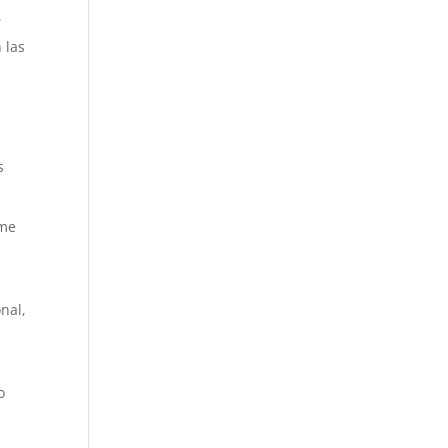
Y
 las
s
rme
nal,
o