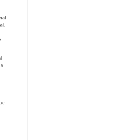
nal
al
.
e
al
la
que