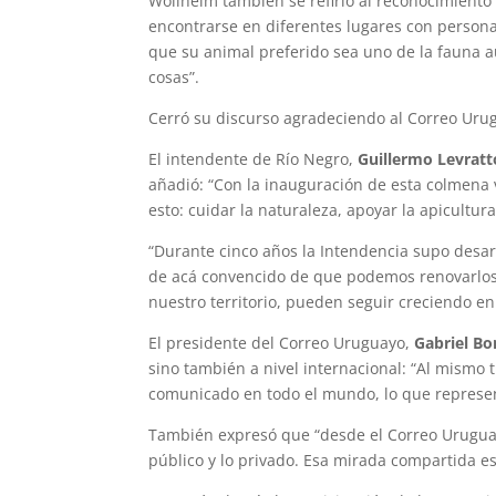
Wollheim también se refirió al reconocimiento
encontrarse en diferentes lugares con personas
que su animal preferido sea uno de la fauna a
cosas”.
Cerró su discurso agradeciendo al Correo Urug
El intendente de Río Negro,
Guillermo Levratt
añadió: “Con la inauguración de esta colmena 
esto: cuidar la naturaleza, apoyar la apicultu
“Durante cinco años la Intendencia supo desa
de acá convencido de que podemos renovarlos, 
nuestro territorio, pueden seguir creciendo en
El presidente del Correo Uruguayo,
Gabriel Bo
sino también a nivel internacional: “Al mismo
comunicado en todo el mundo, lo que represen
También expresó que “desde el Correo Uruguay
público y lo privado. Esa mirada compartida e