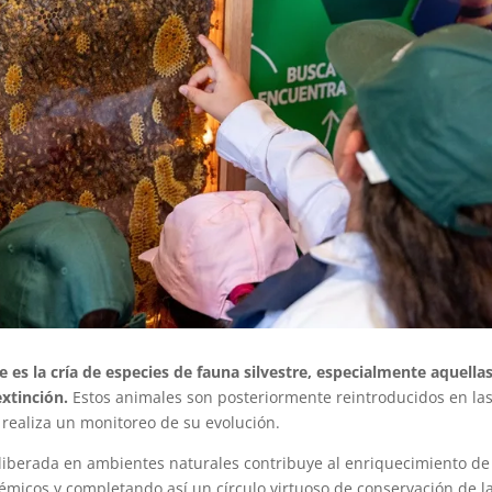
 es la cría de especies de fauna silvestre, especialmente aquella
xtinción.
Estos animales son posteriormente reintroducidos en la
 realiza un monitoreo de su evolución.
 liberada en ambientes naturales contribuye al enriquecimiento de
témicos y completando así un círculo virtuoso de conservación de l