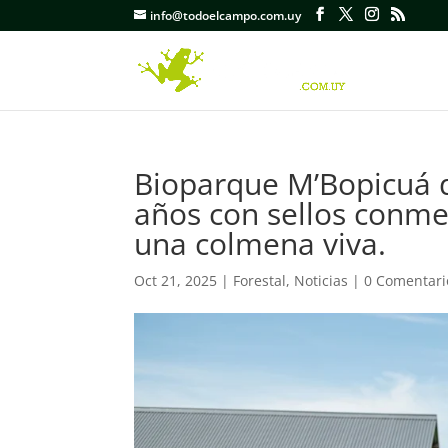
info@todoelcampo.com.uy
Bioparque M’Bopicuá d
años con sellos conme
una colmena viva.
Oct 21, 2025
|
Forestal
,
Noticias
|
0 Comentari