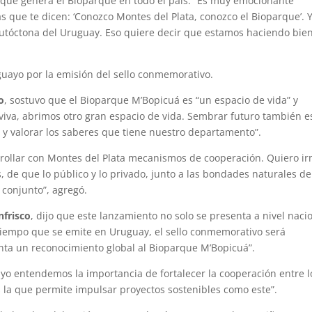
 que genera el Bioparque en todo el país: “Es muy emocionante
 que te dicen: ‘Conozco Montes del Plata, conozco el Bioparque’. 
utóctona del Uruguay. Eso quiere decir que estamos haciendo bien
uayo por la emisión del sello conmemorativo.
o
, sostuvo que el Bioparque M’Bopicuá es “un espacio de vida” y
viva, abrimos otro gran espacio de vida. Sembrar futuro también e
ra y valorar los saberes que tiene nuestro departamento”.
rrollar con Montes del Plata mecanismos de cooperación. Quiero i
de que lo público y lo privado, junto a las bondades naturales de
 conjunto”, agregó.
nfrisco
, dijo que este lanzamiento no solo se presenta a nivel nacio
 tiempo que se emite en Uruguay, el sello conmemorativo será
ta un reconocimiento global al Bioparque M’Bopicuá”.
o entendemos la importancia de fortalecer la cooperación entre l
s la que permite impulsar proyectos sostenibles como este”.