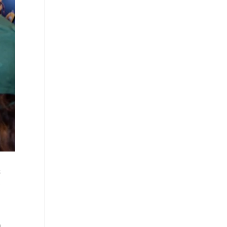
s
s
a