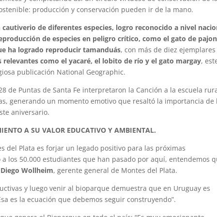
sostenible: producción y conservación pueden ir de la mano.
 cautiverio de diferentes especies, logro reconocido a nivel nacio
eproducción de especies en peligro crítico, como el gato de pajon
que ha logrado reproducir tamanduás
, con más de diez ejemplares
s relevantes como el yacaré, el lobito de río y el gato margay
, est
giosa publicación National Geographic.
 28 de Puntas de Santa Fe interpretaron la Canción a la escuela rur
as, generando un momento emotivo que resaltó la importancia de 
ste aniversario.
MIENTO A SU VALOR EDUCATIVO Y AMBIENTAL.
 del Plata es forjar un legado positivo para las próximas
o a los 50.000 estudiantes que han pasado por aquí, entendemos 
ó
Diego Wollheim
, gerente general de Montes del Plata.
ductivas y luego venir al bioparque demuestra que en Uruguay es
Esa es la ecuación que debemos seguir construyendo”.