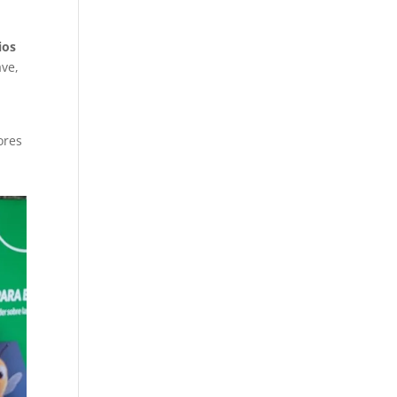
e
ios
ave,
ores