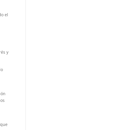
do el
rés y
do
ión
los
o
 que