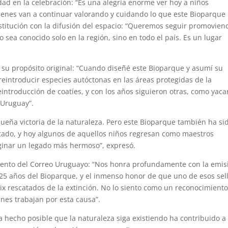
ad en la celebración: “Es una alegría enorme ver hoy a niños
uienes van a continuar valorando y cuidando lo que este Bioparque
stitución con la difusión del espacio: “Queremos seguir promovien
 sea conocido solo en la región, sino en todo el país. Es un lugar
 y su propósito original: “Cuando diseñé este Bioparque y asumí su
 reintroducir especies autóctonas en las áreas protegidas de la
introducción de coatíes, y con los años siguieron otras, como yaca
 Uruguay”.
ueña victoria de la naturaleza. Pero este Bioparque también ha si
itado, y hoy algunos de aquellos niños regresan como maestros
aginar un legado más hermoso”, expresó.
imiento del Correo Uruguayo: “Nos honra profundamente con la emis
 25 años del Bioparque, y el inmenso honor de que uno de esos sel
x rescatados de la extinción. No lo siento como un reconocimient
nes trabajan por esta causa”.
 hecho posible que la naturaleza siga existiendo ha contribuido a