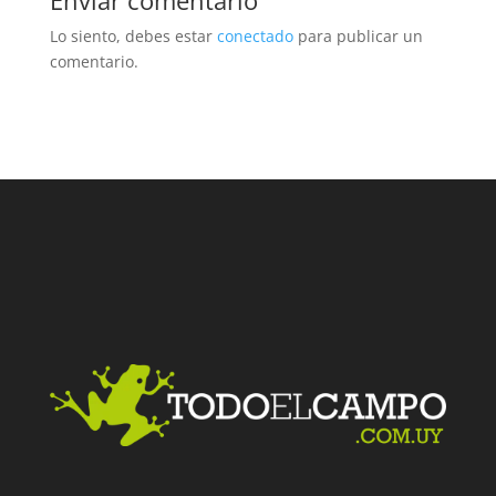
Enviar comentario
Lo siento, debes estar
conectado
para publicar un
comentario.
Facebook
Twitter