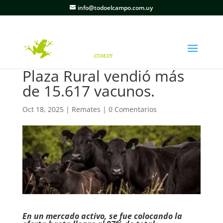
info@todoelcampo.com.uy
Plaza Rural vendió más
de 15.617 vacunos.
Oct 18, 2025
|
Remates
|
0 Comentarios
En un mercado activo, se fue colocando la