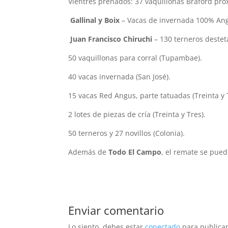
Vientres preñados: 37 vaquillonas Braford próx
Gallinal y Boix
– Vacas de invernada 100% Angu
Juan Francisco Chiruchi
– 130 terneros destet
50 vaquillonas para corral (Tupambae).
40 vacas invernada (San José).
15 vacas Red Angus, parte tatuadas (Treinta y 
2 lotes de piezas de cría (Treinta y Tres).
50 terneros y 27 novillos (Colonia).
Además de
Todo El Campo
, el remate se pued
Enviar comentario
Lo siento, debes estar
conectado
para publicar