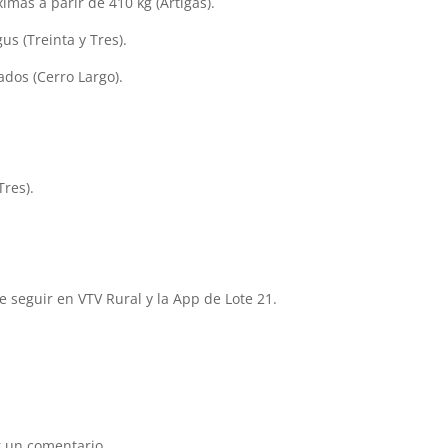
imas a parir de 410 kg (Artigas).
s (Treinta y Tres).
ados (Cerro Largo).
Tres).
e seguir en VTV Rural y la App de Lote 21.
 un comentario.