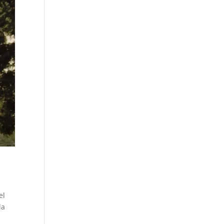
el
la