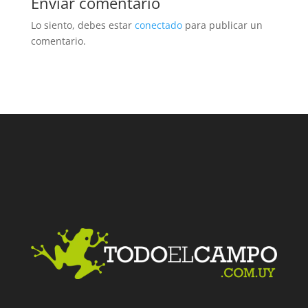
Enviar comentario
Lo siento, debes estar
conectado
para publicar un
comentario.
Facebook
Twitter