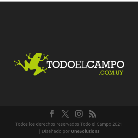
Facebook
Twitter
LinkedIn
Me gusta
Todos los derechos reservados Todo el Campo 2021
| Diseñado por
OneSolutions